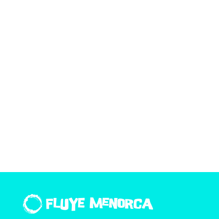
Transparente
turquesa
Rango
5,00
€
-
280,00
€
de
precios:
desde
5,00€
hasta
280,00€